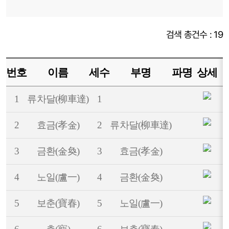
검색 총건수 : 19
번호
이름
세수
부명
파명
상세
1
류차달(柳車達)
1
2
효금(孝金)
2
류차달(柳車達)
3
금환(金奐)
3
효금(孝金)
4
노일(盧一)
4
금환(金奐)
5
보춘(寶春)
5
노일(盧一)