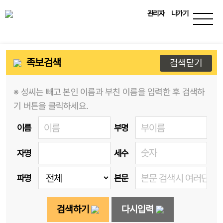
관리자
나가기
족보검색
검색닫기
※ 성씨는 빼고 본인 이름과 부친 이름을 입력한 후 검색하
기 버튼을 클릭하세요.
이름
부명
자명
세수
파명
본문
검색하기
다시입력