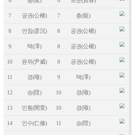
6
총(寵)
6
보춘(寶春)
7
공권(公權)
7
총(寵)
8
언침(彦沉)
8
공권(公權)
9
택(澤)
8
공권(公權)
10
윤위(尹威)
8
공권(公權)
11
경(璥)
9
택(澤)
12
승(陞)
10
경(璥)
13
민훤(閔萱)
10
경(璥)
14
인수(仁修)
11
승(陞)